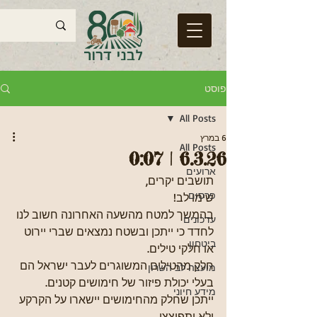
פוסט
All Posts
6 במרץ
All Posts
6.3.26 | 0:07
ארועים
תושבים יקרים,
פרסום
שימו לב!
בהמשך למטח מהשעה האחרונה חשוב לנו 
עדכונים
לחדד כי ייתכן ובשטח נמצאים שברי יירוט 
ביטחון
או חלקי טילים.
חלק מהטילים המשוגרים לעבר ישראל הם 
מועצה לב השרון
בעלי יכולת פיזור של חימושים קטנים.
מידע חיוני
ייתכן שחלק מהחימושים יישארו על הקרקע 
ולא יתפוצצו.