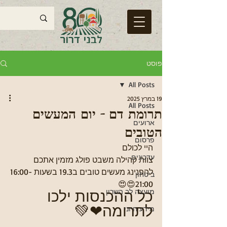
פוסט
All Posts
19 במרץ 2025
All Posts
תרומת דם - יום המעשים
ארועים
הטובים
פרסום
היי לכולם
עדכונים
צוות קהילה משבט פולג מזמין אתכם 
להפנינג מעשים טובים ב19.3 בשעות 16:00-
ביטחון
21:00😍😍
כל ההכנסות ילכו 
מועצה לב השרון
לתרומה❤💚
מידע חיוני