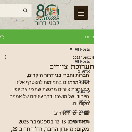
פוסט
All Posts
8 בספט׳ 2025
All Posts
תערוכת ציורים
ארועים
חברות וחברי בני דרור היקרים,
פרסום
אתם מוזמנים בחמימות להצטרף אלינו 
לתערוכת ציורים מרגשת שתציג את יופיו 
עדכונים
הייחודי של מושבנו דרך עיניהם של אמנים 
ביטחון
מקומיים.
מועצה לב השרון
📅 פרטי האירוע
תאריכים:
 12-13 בספטמבר 2025
מידע חיוני
מקום:
 מועדון החבר, רח' החרוב 29, 