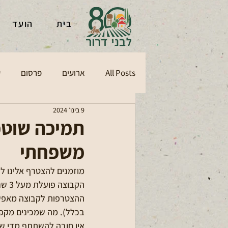
בית
הועד
All Posts
ארועים
פרסום
ע
9 בינו׳ 2024
תמיכה שוטפת
משפחתי
מוזמנים להצטרף אלינו ל
הקבוצה פועלת מעל 3 שנים, וכעת בימי הלחימה מרחיבים את הפעילות 🙏
ההצטרפות לקבוצה מאפשרת
בכלל). מה שמכינים מקפי
אין חובה להשתתף מדי שבו