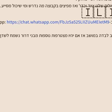
בנוסף, מדי פעם חסר לחיילים שלנו ציוד וכדו' ואז מפיצים בקבוצה מ
🇮🇱
https://chat.whatsapp.com/FbJz5a525LIIZUuMEIetM9
‏ל
ש לנו אגב חיילת מארה"ב לבדה במושב אז אם יהיו מצטרפות נוספו