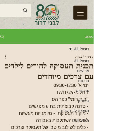
פוסט
All Posts
7 בנוב׳ 2024
All Posts
תכנית תעסוקה להורים לילדים
ארועים
עם צרכים מיוחדים
פרסום
ימי א' 09:30-12:30
עדכונים
החל מ-17/11/24 
"בית רומי" כפר הס
ביטחון
• סדנה קבוצתית בת 6 מפגשים
מועצה לב השרון
• מיקוד תעסוקתי - מיומנויות מעשיות 
לחיפוש והשתלבות בעבודה
מידע חיוני
• כלים לשילוב מיטבי של תעסוקה וצרכים 