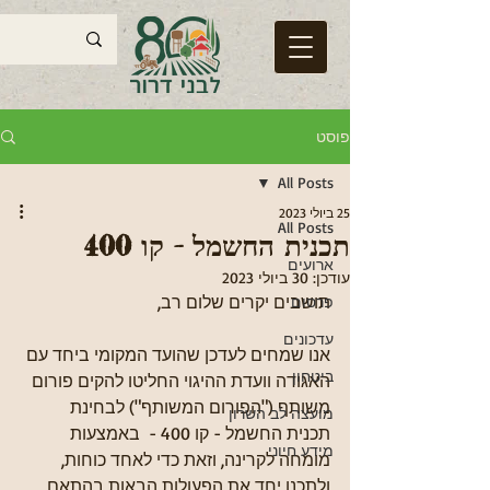
פוסט
All Posts
25 ביולי 2023
All Posts
תכנית החשמל - קו 400
ארועים
עודכן:
30 ביולי 2023
תושבים יקרים שלום רב,
פרסום
עדכונים
אנו שמחים לעדכן שהועד המקומי ביחד עם 
ביטחון
האגודה וועדת ההיגוי החליטו להקים פורום 
משותף ("הפורום המשותף") לבחינת 
מועצה לב השרון
תכנית החשמל - קו 400 -  באמצעות 
מידע חיוני
מומחה לקרינה, וזאת כדי לאחד כוחות, 
ולתכנן יחד את הפעולות הבאות בהתאם 