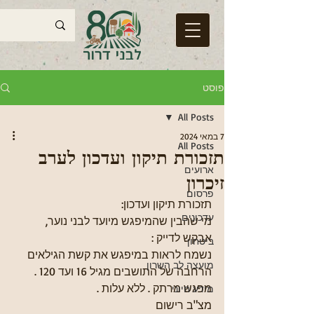
פוסט
All Posts
7 במאי 2024
All Posts
תזכורת תיקון ועדכון לערב
ארועים
זיכרון
פרסום
תזכורת תיקון ועדכון:
עדכונים
מי שהבין שהמיפגש מיועד לבני נוער, 
אבקש לדייק : 
ביטחון
נשמח לראות במיפגש את קשת הגילאים 
מועצה לב השרון
הרחבה של התושבים מגיל 16 ועד 120 . 
מפגש מרתק . ללא עלות . 
מידע חיוני
מצ"ב רישום 