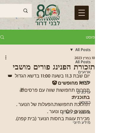
פוסט
All Posts
10 במרץ 2023
All Posts
תזכורת הפנינג פורים מושבי
ארועים
יום שבת 11.3 בשעה 11:00 בדשא הגדול  👑
פרסום
לבוא מחופשים 🤡
תחרות תחפושות שווה עם פרסים🎁
עדכונים
בתוכנית: 
ביטחון
תהלוכת תחפושות.הפעלות של הנוער . 
מתקנים לילדים ונוער . 
מועצה לב השרון
מכירת עוגות בחסות הנוער (בית קפה).
מידע חיוני