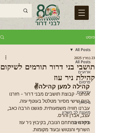
פוסט
All Posts
23 במרץ 2025
All Posts
תושבי בני דרור תורמים לשיקום
ארועים
קהילת ניר עוז
פרסום
קהילה למען קהילה✌
עדכונים
אנחנו - קבוצת תושבים מבני דרור - חזרנו 
ביום שישי מסיור מטלטל בעוטף עזה. 
ביטחון
עברנו חוויה משמעותית. פגשנו הרבה כאב, 
מועצה לב השרון
עצב, אבדן והרס.
בקרנו במתחם הנובה, בקיבוץ ניר עוז 
מידע חיוני
השרוף והנטוש ובעוד מקומות.