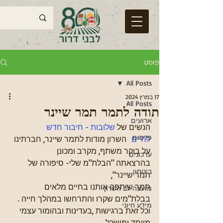
פוסט
All Posts
17 במרץ 2024
All Posts
תודה לתמר תמר שיינר
ארועים
הנשים של 
שלובות - חיבור חדש 
פרסום
לחיים
  השרון מודות לתמר שיינר, חברתינו 
על בוקר משתף, מקרב ומכונן
עדכונים
בהרצאתה "הבלת"מ שלי- סיפורה של 
ביטחון
תמר שיינר",
תמר שיתפה אותנו בחיים מלאים 
מועצה לב השרון
בבלת"מים שקרו והתרחשו במהלך חייה .
מידע חיוני
וכל זאת ברגישות ,בעדינות ובהומור עצמי 
מיוחד ומושכל,