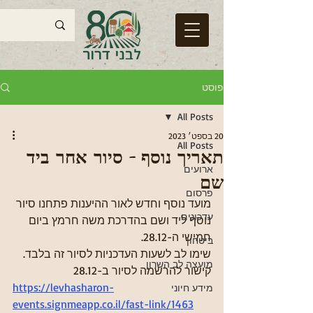
פוסט
All Posts
20 בספט׳ 2023
All Posts
תאריך נוסף - סיור אחר ביד
ארועים
שם
פרסום
מועד נוסף וחדש לאור ההיענות פתחנו סיור 
עדכונים
נוסף ליד ושם בהדרכת משה חרמץ ביום 
חמישי ה-28.12. 
ביטחון
שימו לב לשעות העדכניות לסיור זה בלבד. 
מועצה לב השרון
קישור להרשמה לסיור ב-28.12
https://levhasharon-
מידע חיוני
events.signmeapp.co.il/fast-link/1463