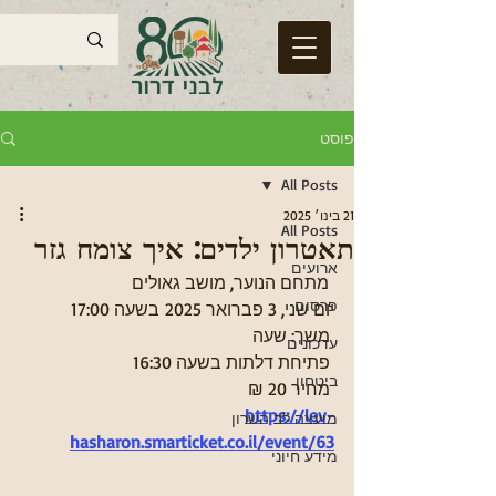
פוסט
All Posts
21 בינו׳ 2025
All Posts
תאטרון ילדים: איך צומח גזר
ארועים
 מתחם הנוער, מושב גאולים
פרסום
יום שני, 3 פברואר 2025 בשעה 17:00
 משך: שעה
עדכונים
 פתיחת דלתות בשעה 16:30
ביטחון
 מחיר 20 ₪ 
https://lev-
מועצה לב השרון
hasharon.smarticket.co.il/event/63
מידע חיוני