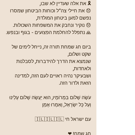
🎗 את אלה שעדיין לא שבו,
😞 את חיילי צה”ל וכוחות הביטחון שמסרו 
נפשם למען ביטחון המולדת,
😞 נוקיר ונחבק את המשפחות השכולות.
🙏 נתפלל להחלמת הפצועים - בגוף ובנפש.
ביום חג שמחת תורה זה, נייחל לימים של 
שקט ושלום,
שנמצא את הדרך להידברות, לסבלנות 
ולאחדות,
ושבעיקר נהיה ראויים לעם הזה, למדינה 
הזאת ולדור הזה.
עֹשֶׂה שָׁלוֹם בִּמְרוֹמָיו, הוּא יַעֲשֶׂה שָׁלוֹם עָלֵינוּ 
וְעַל כָּל יִשְׂרָאֵל, וְאִמְרוּ אָמֵן
עם ישראל חי 🇮🇱🇮🇱🇮🇱
חג שמח! ❤