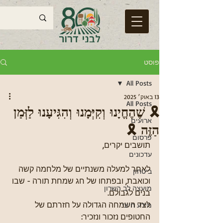
פוסט
All Posts
13 באוק׳ 2025
All Posts
🎗 שֶׁהֶחֱיָנוּ וְקִיְּמָנוּ וְהִגִּיעָנוּ לַזְּמַן
ארועים
הַזֶּה 🎗
פרסום
תושבים יקרים,
עדכונים
לאחר למעלה משנתיים של מלחמה קשה 
ביטחון
וכואבת, ובפתחו של חג שמחת תורה - שבו 
מועצה לב השרון
בנים לגבולם.  
לצד השמחה הגדולה על חזרתם של 
מידע חיוני
החטופים נזכור ונזכיר: