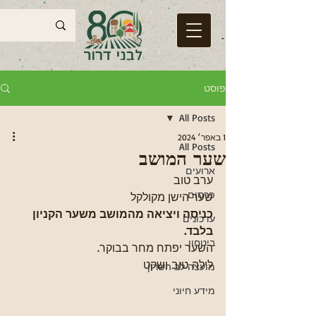
פוסט
All Posts
1 באפר׳ 2024
All Posts
שער המושב
ארועים
ערב טוב
פרסום
שער הישן מקולקל 
כניסה ויציאה מהמושב משער הקניון 
עדכונים
בלבד.
ביטחון
השער יפתח מחר בבוקר.
לילה טוב ושקט
מועצה לב השרון
מידע חיוני