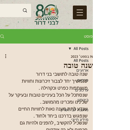
פוסט
All Posts
14 בספט׳ 2023
All Posts
שנה טובה
ארועים
שנה טובה לתושבי בני דרור
פרסום
שנמשיך יחד לצבור זיכרונות וחוויות 
משותפות כפרט וכקהילה . 
עדכונים
שנסתכל על הכל בעיניים טובות ובעיקר על 
ביטחון
שכינינו ומכרינו מהמושב . 
שנדע לתת מענה נאות לחוויות החיים 
מועצה לב השרון
שנפגוש בדרכנו ביחד ולחוד . 
מידע חיוני
שנשכיל להקשיב , להפנים ולהיות גם 
חכמים ולא רק צודקים . 