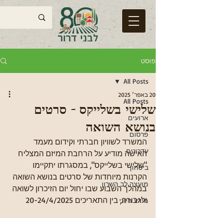
פוסט
All Posts
20 באפר׳ 2025
All Posts
שלישי בשלייקס - סרטים
ארועים
בנושא השואה
פרסום
המשרד לשוויון חברתי וקידום מעמד 
עדכונים
האישה מודיע על הרחבת המיזם המצליח 
"שלישי בשלייקס", במסגרתו יתקיימו 
ביטחון
הקרנות מיוחדות של סרטים בנושא השואה 
מועצה לב השרון
במהלך השבוע שבו יחול יום הזיכרון לשואה 
ולגבורה, בין התאריכים 20-24/4/2025
מידע חיוני