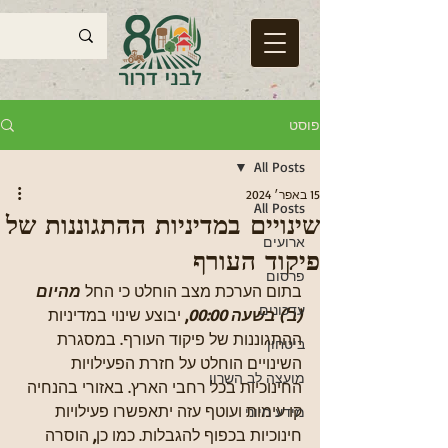
פוסט
All Posts
15 באפר׳ 2024
All Posts
שינויים במדיניות ההתגוננות של
ארועים
פיקוד העורף
פרסום
בתום הערכת מצב הוחלט כי החל 
מהיום 
עדכונים
(ב') בשעה 00:00
,
 יבוצע שינוי במדיניות 
ההתגוננות של פיקוד העורף. במסגרת 
ביטחון
השינויים הוחלט על חזרת הפעילויות 
מועצה לב השרון
החינוכיות בכל רחבי הארץ. באזורי בהנחיה 
קו עימות ועוטף עזה יתאפשרו פעילויות 
מידע חיוני
חינוכיות בכפוף להגבלות. כמו כן
, 
הוסרה 