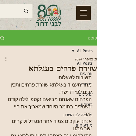
פוסט
All Posts
21 באפר׳ 2024
All Posts
שזירת פרחים בעגלתא
ארועים
תשובות לשאלות:
פרסום
מחר תעמוד בעגלתא שוזרת פרחים ותכין 
זרים לפי דרישה.
עדכונים
הפרחים שאנחנו מביאים נקטפו לילה קודם 
ביטחון
ונשמרים בחומר מיוחד שמאריך את חיי 
הזר. 
מועצה לב השרון
אנחנו עוקבים צמוד אחר המגדל ולוקחים 
מידע חיוני
ישר ממנו 
ניתן להזמין גם באתר שלנו וניתן לבצע גם 