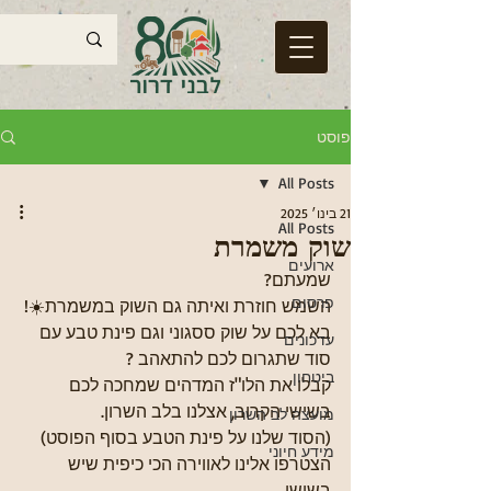
פוסט
All Posts
21 בינו׳ 2025
All Posts
שוק משמרת
ארועים
שמעתם? 
פרסום
השמש חוזרת ואיתה גם השוק במשמרת☀️!
בא לכם על שוק ססגוני וגם פינת טבע עם 
עדכונים
סוד שתגרום לכם להתאהב ?
ביטחון
קבלו את הלו"ז המדהים שמחכה לכם 
בשישי הקרוב, אצלנו בלב השרון.
מועצה לב השרון
(הסוד שלנו על פינת הטבע בסוף הפוסט)
מידע חיוני
הצטרפו אלינו לאווירה הכי כיפית שיש 
בשישי. 