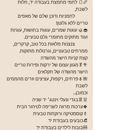
🥖🍞 לחמי מחמצת בעבודה יד, חלות 
לשבת, 
           לחמניות ודוכן שלם של מאפים 
טריים ללא גלוטן!
🧁🥮 עוגות שמרים, עוגות בחושות, עוגיות 
ועוד מתוקים מחומרי גלם טבעיים.
           צנצנות מלאות בכל טוב, קרקרים, 
ממרחים טבעוניים, וגרנולות מתוקות.
קצת קניות הישר מהשדה
🥦🥬מגוון עצום של ירקות ופירות טריים 
הישר מהשדה של חקלאים
🌺🌷פרחים, רקפות, עציצים וזרים מהממים 
לשבת
וכמובן…
👗👖בגדי ונעלי וינטג׳ יד שניה
🍀ערכות מרווה לשריפה לטיהור הבית
💄קוסמטיקה ורוקחות טבעית
👒כובעים בעבודת יד
🧸בובות לילדים בעבודת יד