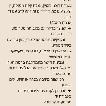
עשרות דוכני בוטיק, עגלת קפה מפנקת, גן 
שעשועים צמוד לילדים ומוזיקה לייב עם די 
ג׳יי.
אז מה תאכלו?
🥪  שניצל בחלה עם מטבוחה מטריפה, 
כריכים טריים 
       ונקניקיות גורמה שרקוטרי, באן טרי עם 
בשר מפורק,
🍳  עלי גפן ממולאים, בורקסים, שקשוקה 
חריפה אששש 
        וגבינות הישר מהמחלבה ברמת הגולן
🍺  (אל תשכחו להוריד את הכל עם בירות 
מהמבשלה 
        הכי שווה מקיבוץ מנרה או קוקטיילים 
שווים)
🍨   וכמובן לקנח עם גלידות ביתיות 
בעבודת יד
מה תקחו הביתה?