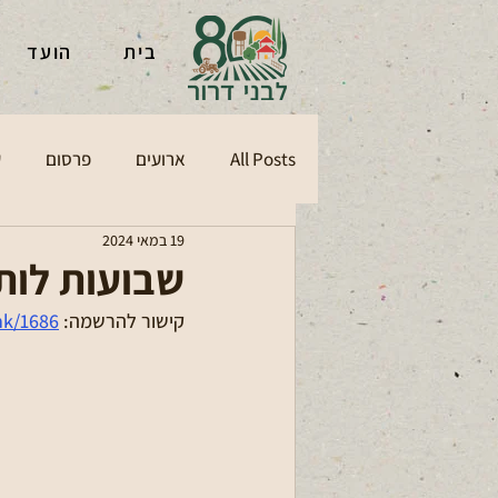
בית
הועד
All Posts
ארועים
פרסום
ע
19 במאי 2024
שבועות לותי
קישור להרשמה: 
nk/1686