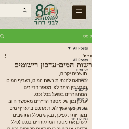
פוסט
All Posts
8 בינו׳
All Posts
רשות המים-עדכון רישומים
ארועים
תושבים יקרים,
פרסום
בהתאם להנחיות רשות המים, תעריף המים 
נקבע בין היתר לפי מספר הדיירים 
עדכונים
המתגוררים בפועל בכל נכס.
ביטחון
עדכון נכון של מספר הדיירים מאפשר חיוב 
מדויק ואף עשוי לזכות אתכם בתעריף מים 
מועצה לב השרון
נמוך יותר. לפיכך, נבקש מכלל התושבים 
מידע חיוני
לעדכן את מספר המתגוררים בנכס (כולל 
ילדים), או לאשר כי הנתונים הקיימים נכונים. 