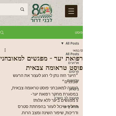
פוסט
All Posts
12 במאי
All Posts
רפואת יער - מפגשים למאובחני
ארועים
פוסט טראומה צבאית
פרסום
״היער הזה נתן לי רגע לעצור את הרעש 
עדכונים
שבפנים״
הזמנה למאובחני פוסט טראומה צבאית, 
ביטחון
במסגרת מחקר רפואת יער-
מועצה לב השרון
5 מפגשים ביער ללא עלות!
תהליך שיכול לעזור בהפחתת סטרס 
מידע חיוני
ודריכות, שיפור השינה ומצב הרוח.