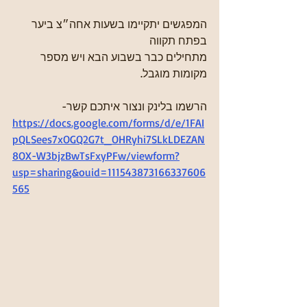
המפגשים יתקיימו בשעות אחה״צ ביער 
בפתח תקווה
מתחילים כבר בשבוע הבא ויש מספר 
מקומות מוגבל.
הרשמו בלינק ונצור איתכם קשר-
https://docs.google.com/forms/d/e/1FAI
pQLSees7xOGQ2G7t_OHRyhi7SLkLDEZAN
8OX-W3bjzBwTsFxyPFw/viewform?
usp=sharing&ouid=111543873166337606
565