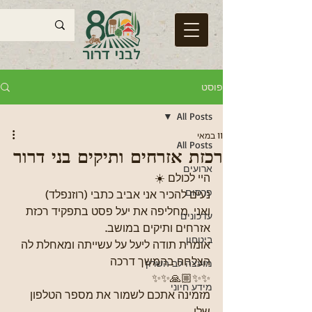
פוסט
All Posts
11 במאי
All Posts
רכזת אזרחים ותיקים בני דרור
ארועים
היי לכולם ☀️
פרסום
נעים להכיר אני אביב כתבי (רוזנפלד) 
ואני  מחליפה את יעל פסט בתפקיד רכזת 
עדכונים
אזרחים ותיקים במושב.
ביטחון
אומרת תודה ליעל על עשייתה ומאחלת לה 
הצלחה בהמשך דרכה
מועצה לב השרון
✨✨🙏🏼✨✨️
מידע חיוני
מזמינה אתכם לשמור את מספר הטלפון 
שלי 