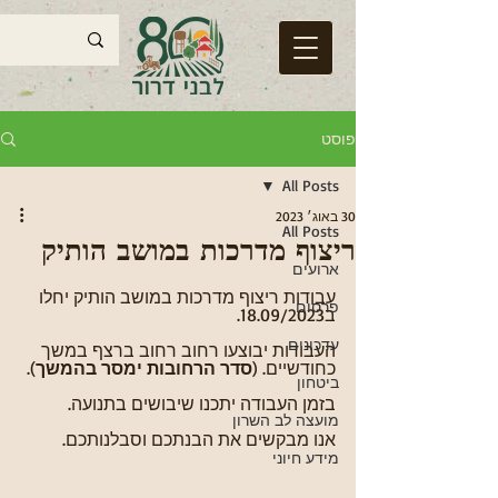
פוסט
All Posts
30 באוג׳ 2023
All Posts
ריצוף מדרכות במושב הותיק
ארועים
עבודות ריצוף מדרכות במושב הותיק יחלו 
פרסום
ב18.09/2023. 
עדכונים
העבודות יבוצעו רחוב רחוב ברצף במשך 
כחודשיים. (
סדר הרחובות ימסר בהמשך
). 
ביטחון
בזמן העבודה יתכנו שיבושים בתנועה.
מועצה לב השרון
אנו מבקשים את הבנתכם וסבלנותכם.
מידע חיוני