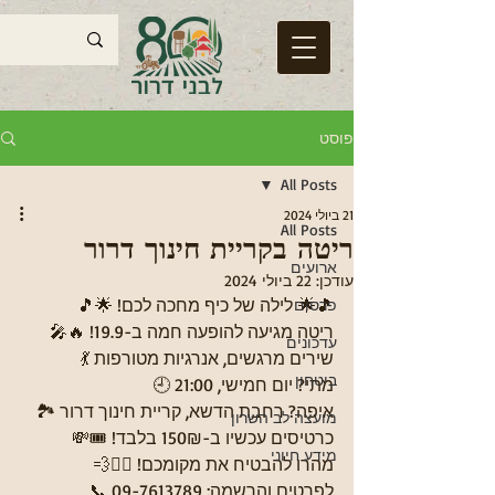
פוסט
All Posts
21 ביולי 2024
All Posts
ריטה בקריית חינוך דרור
ארועים
עודכן:
22 ביולי 2024
🎵🌟 לילה של כיף מחכה לכם! 🌟🎵
פרסום
ריטה מגיעה להופעה חמה ב-19.9! 🔥🎤
עדכונים
שירים מרגשים, אנרגיות מטורפות 💃
ביטחון
מתי? יום חמישי, 21:00 🕘
איפה? רחבת הדשא, קריית חינוך דרור 🏞️
מועצה לב השרון
כרטיסים עכשיו ב-150₪ בלבד! 🎟️💸
מידע חיוני
מהרו להבטיח את מקומכם! 🏃‍♂️💨
לפרטים והרשמה: 09-7613789 📞