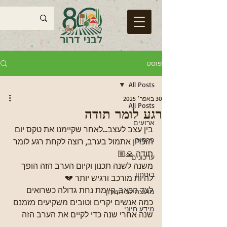
פוסט
All Posts
30 באפר׳ 2025
All Posts
רגע לומר תודה
ארועים
בין עצב לעצב...לאחר שקיימנו את טקס יום 
פרסום
הזכרון אתמול בערב, רוצה לקחת רגע לומר 
תודה 🙏🏼
עדכונים
משנה לשנה תכנון וקיום הערב הזה הופך 
ביטחון
להיות מורכב ורגיש יותר 💔
לצד הכאב, קיימת נחת גדולה כשרואים 
מועצה לב השרון
כמה אנשים יקרים וטובים משקיעים מזמנם 
מידע חיוני
שנה אחרי שנה כדי לקיים את הערב הזה 