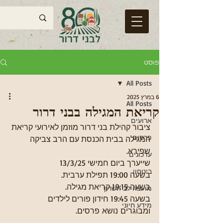
פוסט
All Posts
6 במרץ 2025
All Posts
קריאת המגילה בבני דרור
ארועים
ציבור קהילת בני דרור מוזמן לאירועי קריאת 
פרסום
המגילה בבית הכנסת עם הרב צביקה 
שפירא.
עדכונים
שייערך ביום חמישי 13/3/25
ביטחון
בשעה 19:00 תפילת ערבית.
בשעה 19:15 קריאת מגילה.
מועצה לב השרון
בשעה 19:45 חידון פורים לילדים 
מידע חיוני
ומבוגרים נושא פרסים.