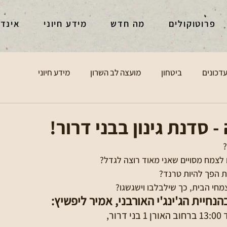
סקים
מידע חיוני
מה חדש
פרוטוקולים
מידע חיוני
מועצה לב השרון
ביטחון
עדכוני
קפה ומאפה - סדנת גינון

🌱 איזה תנאים הכי טובים לצמח מסויי
🌱 למה גידול צמחים
🌱 איך אפשר לטפח את צמחי הבי
סידרנו לכם סדנה בהנחיית הג'ינג'י האו