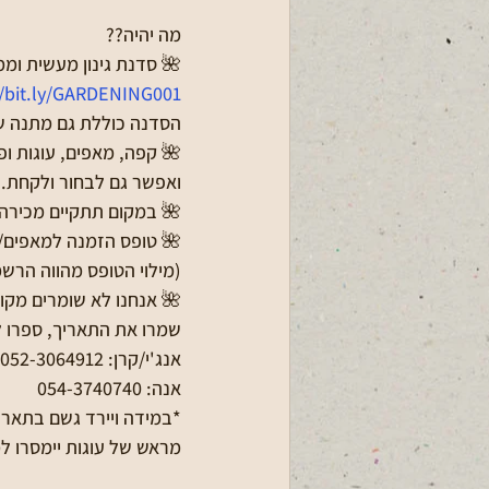
מה יהיה??
🌺 סדנת גינון מעשית ומ
//bit.ly/GARDENING001
הסדנה כוללת גם מתנה שת
🌺 קפה, מאפים, עוגות ו
ואפשר גם לבחור ולקחת.
🌺 במקום תתקיים מכירה ש
🌺 טופס הזמנה למאפים/ק
(מילוי הטופס מהווה הרשמ
🌺 אנחנו לא שומרים מקומ
שמרו את התאריך, ספרו לח
אנג'י/קרן: 052-3064912
אנה: 054-3740740
מראש של עוגות יימסרו למ