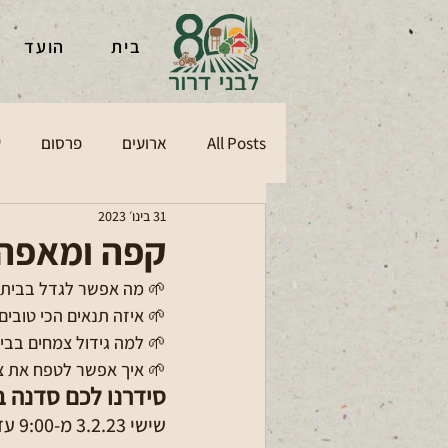
הועד
בית
ם
פרסום
ארועים
All Posts
31 בינו׳ 2023
 בבני דרור!
 מה אפשר לגדל בבית? 
ם שאני מאוד רוצה לגדל? 
 בבית הפך להיות טרנד? 
ת, כך שילבלבו וישגשגו?
רבני, אמיר ליפשיץ:
שישי 3.2.23 מ-9:00 עד 13:00 ברחוב האורן 1 בני דרור, 