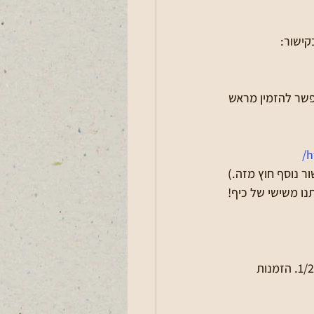
ישור: 
פשר להזמין מראש 
h
ר נוסף חוץ מזה.)
נו משישי של כיף!
*במידה ויירד גשם בתאריך הנ"ל, האירוע יידחה בשבוע, הודעה תצא מראש ביום רביעי 1/2/2023. הזמנות 