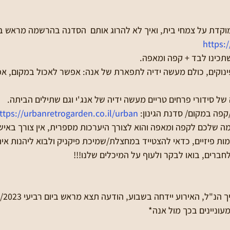
מוקדת על צמחי בית, ואיך לא להרוג אותם  הסדנה בהרשמה מראש בק
https:
כינו לבד + קפה ומאפה. 
פינוקים, כולם מעשה ידיה לתפארת של אנה: אפשר לאכול במקום, א
ל סידורי פרחים טריים מעשה ידיה של אנג'י וגם שתילים הביתה. 
פה במקום/ סדנת הגינון: 
ttps://urbanretrogarden.co.il/urban/
ה שלכם לקפה ומאפה והוא לצורך היערכות מספרית, אין צורך באישו
ות פיזיים, כדאי להצטייד במחצלת/שמיכת פיקניק ולבוא ליהנות אית
ברים, בואו לבקר ולעוף על המיכלים שלנו!!!
עוניינים בכך מול אנה*