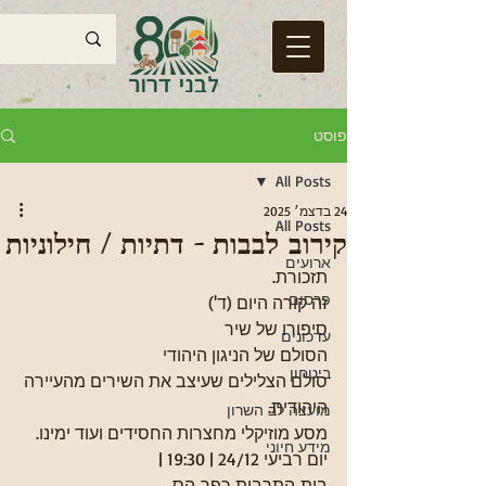
פוסט
All Posts
24 בדצמ׳ 2025
All Posts
קירוב לבבות - דתיות / חילוניות
ארועים
תזכורת.
פרסום
זה קורה היום (ד')
סיפורו של שיר
עדכונים
הסולם של הניגון היהודי
ביטחון
סולם הצלילים שעיצב את השירים מהעיירה 
היהודית.
מועצה לב השרון
מסע מוזיקלי מחצרות החסידים ועוד ימינו.
מידע חיוני
יום רביעי 24/12 | 19:30 | 
בית התרבות כפר הס