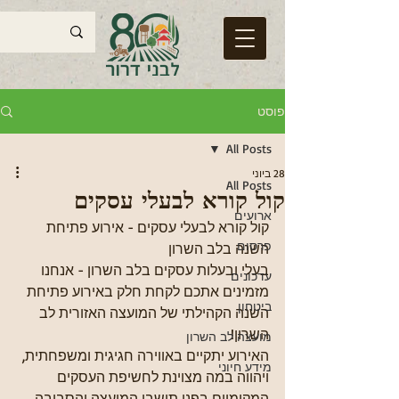
פוסט
All Posts
28 ביוני
All Posts
קול קורא לבעלי עסקים
ארועים
קול קורא לבעלי עסקים - אירוע פתיחת 
פרסום
השנה בלב השרון
בעלי ובעלות עסקים בלב השרון - אנחנו 
עדכונים
מזמינים אתכם לקחת חלק באירוע פתיחת 
ביטחון
השנה הקהילתי של המועצה האזורית לב 
השרון!
מועצה לב השרון
האירוע יתקיים באווירה חגיגית ומשפחתית, 
מידע חיוני
ויהווה במה מצוינת לחשיפת העסקים 
המקומיים בפני תושבי המועצה והסביבה.