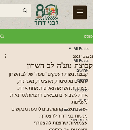
פוסט
All Posts
21 בנוב׳ 2023
All Posts
קבוצת נוע"ה לב השרון
ארועים
קבוצת נשות העסקים "נועה" של לב השרון 
פרסום
זו נשים מקסימות, מעצימות, מעניינות, 
מעוררות השראה ואלופות אחת אחת.
עדכונים
אחת לשבועיים מביאים הרצאות/סדנאות 
ביטחון
מעניינות.
יש שם נשים מהמושבים 0 כעת מבקשים 
מועצה לב השרון
מנשות בני דרור להצטרף.
מידע חיוני
עצמאיות שרוצות להצטרף 
מוזמנות, זה הלינק: