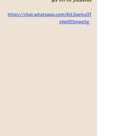
https://chat.whatsapp.com/KrL5oe4uOT
xHefZlSmoqSg 