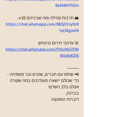
BJd68HTXZrn
👥 תרבות קהילה ומה שביניהם 35+:
https://chat.whatsapp.com/BBSjl1CryXz0
1yCI8goeOl
🚨 עדכוני חירום וביטחון:
https://chat.whatsapp.com/FhfuHtGTF8J
AlJailsKiDS
⸻
📲 שתפו עם חברים, שכנים ובני משפחה - 
כדי שכולם יישארו מעודכנים במה שקורה 
אצלנו בלב השרון!
בברכה,
דוברות המועצה