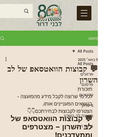
פוסט
All Posts
5 באוג׳ 2025
All Posts
💬 קבוצות הוואטסאפ של לב
ארועים
השרון
פרסום
תזכורת 
עדכונים
לכל מי שרוצה לקבל מידע מהמועצה - 
בנושאים המעניינים אותו.
ביטחון
הצטרפו לקבוצות לבחירתכם👇👇
מועצה לב השרון
💬 קבוצות הוואטסאפ של 
לב השרון – מצטרפים 
מידע חיוני
ומתעדכנים!