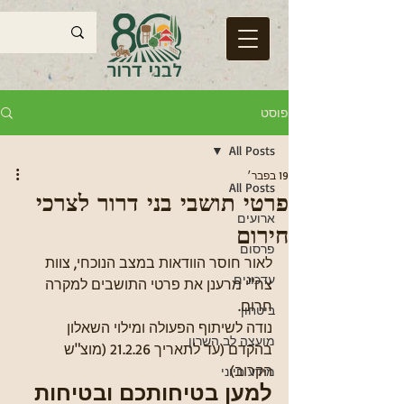
פוסט
All Posts
19 בפבר׳
All Posts
פרטי תושבי בני דרור לצרכי
ארועים
חירום
פרסום
לאור חוסר הוודאות במצב הנוכחי, צוות 
עדכונים
צח"י מרענן את פרטי התושבים למקרה 
חרום. 
ביטחון
נודה לשיתוף הפעולה ומילוי השאלון 
מועצה לב השרון
בהקדם (עד לתאריך 21.2.26 (מוצ"ש 
הקרוב) 
מידע חיוני
למען בטיחותכם ובטיחות 