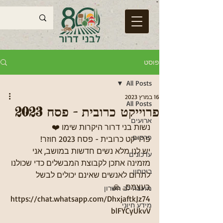
פוסט
All Posts
16 במרץ 2023
All Posts
פרוייקט כרובית - פסח 2023
ארועים
נשות בני דרור היקרות שימו ❤️
פרסום
פרוייקט כרובית - פסח 2023 חוזר!
יש לנו מלא נשים חדשות במושב, אני 
עדכונים
מזמינה אתכן לקבוצת המבשלים כדי שכולנו 
ביטחון
לתרום לאנשים שאינם יכולים לבשל 
בעצמם.. 🙏 
מועצה לב השרון
https://chat.whatsapp.com/DhxjaftkJz74
מידע חיוני
blFYCyUkvV