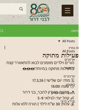
פוסט
All Posts
13 במרץ
All Posts
פעילות מתוקה
ארועים
הורים וילדים מוזמנים לבוא להתאוורר קצת 
פרסום
בפעילות מתוקה במיוחד!🍩🍩🍩
עדכונים
🗓️ מתי: יום שלישי | 17.3.26
ביטחון
🕓 שעה: 16:00
📍 מיקום: מועדון לחבר, בני דרור
מועצה לב השרון
👶 קהל יעד: לגילאי 5-9
מידע חיוני
💰 עלות: 30 ש"ח לילד | הורה ללא עלות