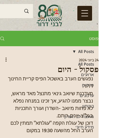
פוסט
All Posts
24 ביוני 2024
All Posts
פסקול - היום
ארועים
נפגשים הערב באשכול הפיס קריית החינוך 
פרסום
דרור. 
מעדכנת שיואב גינאי מתנצל מאד מראש, 
עדכונים
נבצר ממנו להגיע, אך זכינו במנחה נפלא 
ביטחון
לא פחות מיואב -השדרן ועורך התכניות 
בגל"צ-יורם רותם. 
מועצה לב השרון
דוכן של עגלת הקפה "עגלתא" תמתין לכם 
מידע חיוני
הערב החל מהשעה 19:30 במקום