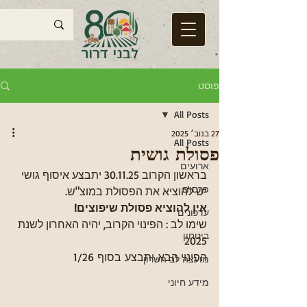
פוסט
All Posts
27 בנוב׳ 2025
All Posts
פסולת גושית
ארועים
בראשון הקרוב 30.11.25 יתבצע איסוף גושי
פרסום
יש להוציא את הפסולת במוצ"ש.
אין להוציא פסולת שיפוצים!
עדכונים
שימו לב : הפינוי הקרוב, יהיה האחרון לשנת 
ביטחון
2025
הפינוי הבא יתבצע בסוף 1/26
מועצה לב השרון
מידע חיוני