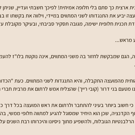
ת ארצית כך סתם בלי חלופה אמיתית! לפיכך חשבתי ועדיין, שניתן ל
צה יביע את התנגדותו לשני המתווים במיידי, וילווה את בקשתו זו ב
ת תכנית חלופית ישימה, מגובה תסקיר סביבתי, ובעיקר מקובלת על
ע מראש...
ה, הגם שמבקשת לחזור בה משני המתווים, אינה נוקטת בלו"ז להעמ
ותית מהמועצה התקבלה, והיא התנגדות לשני המתווים. כעת "הכדור
ו מטעם בני דרור (קובי רייך) שהצליח אמש לרתום את מרבית חברי 
 כי חשוב ביותר בעיני להתחבר ולרתום את ראש המועצה בכל דרך כדי
וף הקדנציה, שכן הוא היחיד שמסוגל להגיע למתווה חלופי ממשי, בה
רלבנטיות הגובלות, ולהשפיע מתוך ניסיונו והיכרותו רבת השנים ע