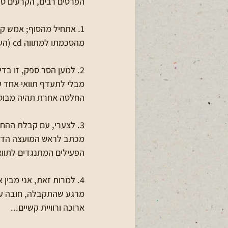
הפרטים רבים, הקרעים טר
1. אתחיל מהסוף; אמש ק
מהסכמתו למתווה cd (העוקף) וזאת מבלי לחזור למתווה ab אלא לחלופה שלישית מוסכמת בלבד. 
2. למען הסר ספק, זו בד
מבלי לתעדף תוואי אחד ע
החלטה אחרת תהיה מבוסס
3. לצערי, עם קבלת ההח
הפעילים המתנגדים לתוואי cd - לאויי
4. למרות זאת, אני מב
מרגע שהתקבלה, חובה על
ארוכה ורוויית קשיים...