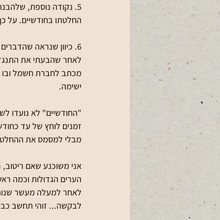
5. נקודה נוספת, שלהבנ
החלטתו בחודשיים. על כך 
6. כיוון שנראה שהדברים מאוד חשובים לרבים, אני מוצא חובה  להרחיב ולהסביר;
לאחר שהבעתי את התנגדו
מכתב לחברת חשמל ובו ב
ישימה.
"החודשיים" לא נועדו לש
זמנים לוחץ של עד כחודש
מבלי למסמס את ההחלטה
הערים הגדולות וכמה רא
לאחר למעלה מעשר שנות ד
לבקשה... זוהי תחשב כב