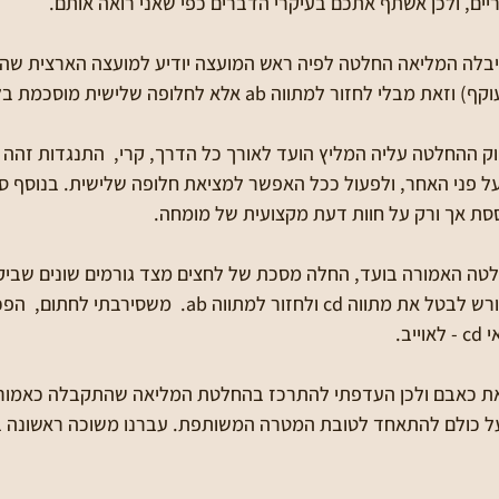
יים, ולכן אשתף אתכם בעיקרי הדברים כפי שאני רואה אותם.
יבלה המליאה החלטה לפיה ראש המועצה יודיע למועצה הארצית שהוא
יוק ההחלטה עליה המליץ הועד לאורך כל הדרך, קרי,  התנגדות זהה ל
ל פני האחר, ולפעול ככל האפשר למציאת חלופה שלישית. בנוסף סי
ת אך ורק על חוות דעת מקצועית של מומחה.
לטה האמורה בועד, החלה מסכת של לחצים מצד גורמים שונים שביק
מכתב לראש המועצה הדורש לבטל את מתווה cd ולחזור למתווה ab.
ב.
ין את כאבם ולכן העדפתי להתרכז בהחלטת המליאה שהתקבלה כאמור
 כולם להתאחד לטובת המטרה המשותפת. עברנו משוכה ראשונה ב