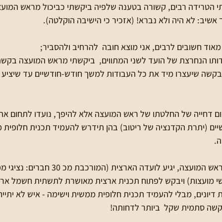
תי הטרידה רבים, קשורה בטענה שלפיה ביקשתי כביכול מראש המוע
אשיב: לא היה ולא נברא! (אזכיר כי הישיבה הוקלטה).
תו הנחרצת של הועד לשני המתווים,  ביקשתי מראש המועצה בקשה 
קשה שיעצרו מיד את כל העבודות למשך חודש-חודשיים עד שיציע 
ום דחייה של החלטתו של ראש המועצה אלא להיפך, נועדו לתחום את
יים (יתרת הקדנציה של ריטוב) בהן תידרש להעמיד תכנית חלופית מ
.
אני משוכנע שאם ריטוב, ראש המועצה, יגיע לועדה הארצית
שי מועצות) ויבקש לפתוח תכנית ארצית מאושרת לתשתית חשמל ארצ
יונים, מבלי להעמיד תכנית חלופית ממשית וישימה - איש לא יתייח
קשה סתמית שקל  ביותר לדחותה! 