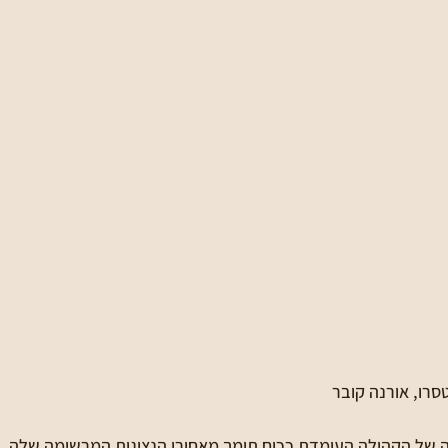
טסרו, אורנה קובר
תה של הקהילה העומדת ככוח תומך מאחורי הנציגות המרשימה שלה.