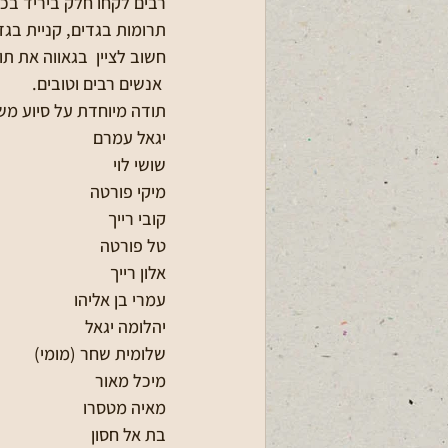
רבים לקחו חלק ביריד בכ
תרומות בגדים, קניית בגדי
חשוב לציין  בגאווה את ת
 אנשים רבים וטובים.
תודה מיוחדת על סיוע משמ
יגאל עמרם
שושי לוי
מיקי פורטה 
קובי רייך
טל פורטה
אלון רייך
עמרי בן אליהו 
יהלומה יגאל
שלומית שחר (מומי)
מיכל מאור
מאיה מטסרו
בת אל חסון 