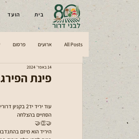
בית
הועד
All Posts
ארועים
פרסום
ע
14 באפר׳ 2024
פינת הפירגו
עוד יריד יד2 בקניון דרורים 
הסתיים בהצלחה
🤝👏🤝
היריד הוא מיזם בהתנדבות