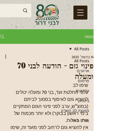
פוסט
All Posts
14 בדצמ׳ 2025
All Posts
פינוי גזם - הודעה לבני 70
ארועים
ומעלה
פרסום
שימו לב
עדכונים
עלפי החלטת ועד, בני 70 ומעלה יכולים 
להוציא גזם לאיסוף בסמוך לביתם 
ביטחון
(במוצ"ש, ערב לפני פינוי הגזם המתקיים 
מועצה לב השרון
בימי ראשון בבוקר) ולא יותר מכמות של 
שתי באלות.
מידע חיוני
אין להוציא גזם לרחוב לפני מועד זה, שימו 