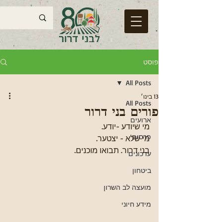
פוסט
All Posts
13 בינו׳
All Posts
פורים בני דרור
ארועים
מי שיודע -יודע. 
פרסום
מי שלא - יצטער.
בני דרור. תבואו מוכנים.
עדכונים
ביטחון
מועצה לב השרון
מידע חיוני