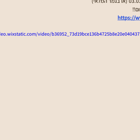
ם‼️
https://w
ideo.wixstatic.com/video/b36952_73d19bce136b4725b8e20e04043