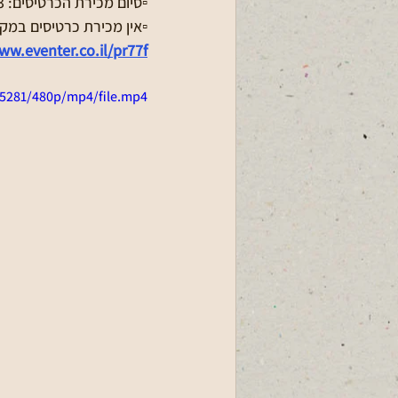
▫️סיום מכירת הכרטיסים: 03.03 (או בגמר המלאי)
▫️אין מכירת כרטיסים במקו
ww.eventer.co.il/pr77f
75281/480p/mp4/file.mp4