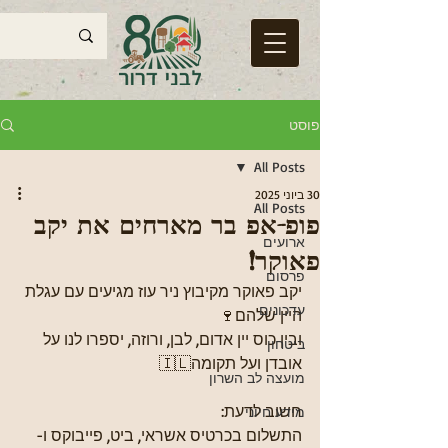
פוסט
All Posts
30 ביוני 2025
All Posts
פופ-אפ בר מארחים את יקב
ארועים
פאוקר!
פרסום
יקב פאוקר מקיבוץ ניר עוז מגיעים עם עגלת 
עדכונים
היין שלהם🍷
ובין כוס יין אדום, לבן, ורוזה, יספרו לנו על 
ביטחון
אובדן ועל תקומה🇮🇱
מועצה לב השרון
חשוב לדעת:
מידע חיוני
התשלום בכרטיס אשראי, ביט, פייבוקס ו-