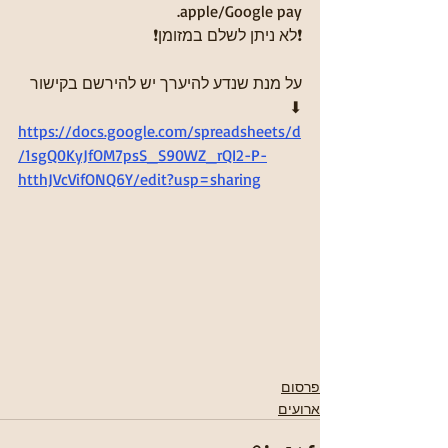
apple/Google pay.
❗לא ניתן לשלם במזומן❗
על מנת שנדע להיערך יש להירשם בקישור 
⬇
https://docs.google.com/spreadsheets/d
/1sgQ0KyJfOM7psS_S90WZ_rQI2-P-
htthJVcVifONQ6Y/edit?usp=sharing
פרסום
ארועים