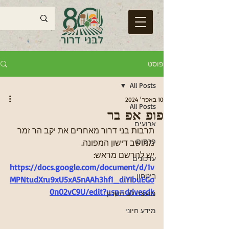
פוסט
All Posts
10 באפר׳ 2024
All Posts
פופ אפ בר
ארועים
תרבות בני דרור מאחרים את יקב הר זמר 
פרסום
ממושב דישון המפונה.
יש להרשם מראש:
עדכונים
https://docs.google.com/document/d/1v
ביטחון
MPNtudXru9xU5xA5nAAh3hf1_diYIbuEGo
0n02vC9U/edit?usp=drivesdk
מועצה לב השרון
מידע חיוני