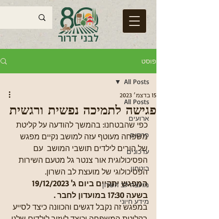
פוסט
All Posts
15 בדצמ׳ 2023
All Posts
פגישה לתמיכה נפשית ורגשית
ארועים
כפי שהבטחנו: בהמשך להודעה על קליטת 
פרסום
משפחה מעוטף עזה למושב נקיים מפגש 
של הורים לילדים תושבי המושב  עם 
עדכונים
הפסיכולוגית אור צנטר גל מטעם השירות 
ביטחון
הפסיכולוגי של מועצת לב השרון. 
המפגש יתקיים ביום ג' 19/12/2023 
מועצה לב השרון
בשעה 17:30 במועדון לחבר . 
מידע חיוני
במפגש זה נקבל דגשים והכוונה כיצד לסייע 
בקליטת המשפחה וכיצד לעזור לילדים שלנו 