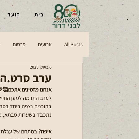
בית
הועד
All Posts
ארועים
פרסום
ע
6 באוק׳ 2025
ערב סרט.ה
אנחנו מזמינים אתכם🥰🩷
לערב התרמה למען החיילים
בתוכנית נצפה ביחד בסרט
נתכבד בשערות סבתא, פו
איפה?
 במתחם של עגלתא