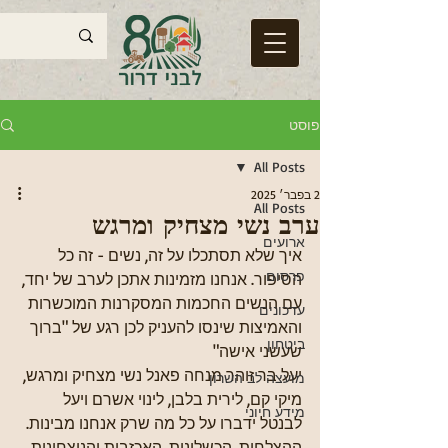
פוסט
All Posts
2 בפבר׳ 2025
All Posts
ערב נשי מצחיק ומרגש
ארועים
איך שלא תסתכלו על זה, נשים - זה כל 
פרסום
הסיפור. אנחנו מזמינות אתכן לערב של יחד, 
עם הנשים החכמות המסקרנות המוכשרות 
עדכונים
והאמיצות שינסו להעניק לכן רגע של "ברוך 
ביטחון
שעשני אישה" 
יעל בר זוהר מנחה פאנל נשי מצחיק ומרגש, 
מועצה לב השרון
מיקי קם, לירית בלבן, לינוי אשרם ויעל 
מידע חיוני
לבנטל ידברו על כל מה שרק אנחנו מבינות. 
ההצלחות, הכשלונות, האכזבות והניצחונות 