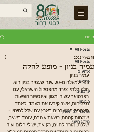
פוסט
All Posts
18 במרץ 2025
All Posts
עמיר בניון - מופע להקה
ארועים
עמיר בניון
פרסום
כבר למעלה מ-20 שנה שעמיר בניון הוא 
חלק בלתי נפרד מהפסקול הישראלי, עם 
עדכונים
רפרטואר עשיר ומגוון ואינספור הופעות 
ביטחון
מצליחות, אשר קיבעו את מעמדו כאחד 
האמנים המוערכים בארץ עם שלל להיטיו - 
מועצה לב השרון
שמחות קטנות, כשאת עצובה, עומד בשער, 
מידע חיוני
שלכת, מורה לחיים, רק את, יש לי חלום ועוד 
רבים וטובים.יחד עם הרכב הנגנים המופלא 