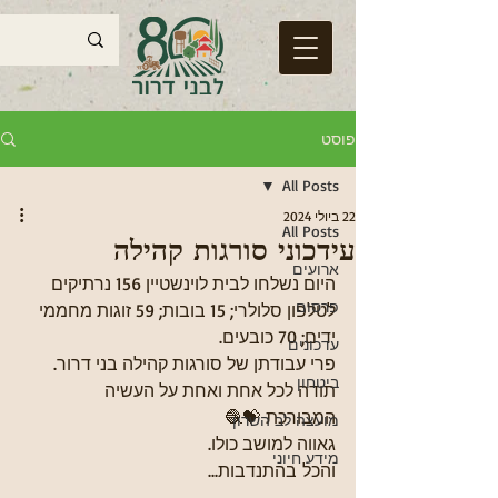
פוסט
All Posts
22 ביולי 2024
All Posts
עידכוני סורגות קהילה
ארועים
היום נשלחו לבית לוינשטיין 156 נרתיקים 
פרסום
לטלפון סלולרי; 15 בובות; 59 זוגות מחממי 
ידים; 70 כובעים. 
עדכונים
פרי עבודתן של סורגות קהילה בני דרור.
ביטחון
תודה לכל אחת ואחת על העשיה 
המבורכת 💝🧶
מועצה לב השרון
גאווה למושב כולו.
מידע חיוני
והכל בהתנדבות...