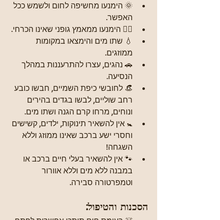
🌞 הימנעו מחשיפה לחום ולשמש ככל 
האפשר.
🏃‍♂️ הימנעו ממאמץ גופני שאינו הכרחי.
💧 שתו מים והימצאו במקומות 
ממוזגים.
🚗 נהגים, עצרו להתרעננות במהלך 
הנסיעה.
👒 לחובשי כיפת השמיים, חבשו כובע 
רחב שוליים, לבשו בגדים בהירים 
ונוחים, מרחו קרם הגנה ושתו מים.
🚼 אין להשאיר תינוקות, ילדים, קשישים 
וחסרי ישע ברכב שאינו ממוזג וללא 
השגחה!
🐾 אין להשאיר בעלי חיים ברכב או 
במבנה ללא מים וללא אוורור 
וטמפרטורה סבירה.
הסכנות והטיפול: