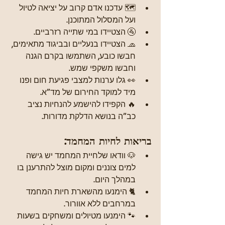
🗺️ עדכנו אדם קרוב על יציאה לטיול 
ועל המסלול המתוכנן.
🚰 הצטיידו במי שתייה רזרביים.
🧢 הצטיידו בנעליים ובביגוד מתאימים, 
חבשו כובע, השתמשו בקרם הגנה 
וחבשו משקפי שמש.
👀 גלו ערנות למצבי פגיעת חום ופנו 
מיד למוקד החירום של מד”א.
🔥 הקפידו להישמע להנחיות נציב 
כב”ה בנושא הדלקת מדורות.
בריאות לחיות המחמד:
🐶 וודאו שלחיית המחמד יש גישה 
למים צוננים ומקום מוצל להתרענן בו 
במהלך היום.
🐈 הימנעו מהשארת חיות המחמד 
במרחבים ללא אוורור.
🐾 הימנעו מטיולים ומשחקים בשעות 