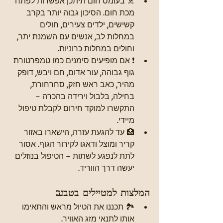
☠️ בעומס חום תיתכן אפשרות לפתח 
מכת חום. הסיכון גבוה יותר בקרב 
קשישים, ילדים צעירים, חולים 
במחלות לב, אנשים עם השמנת יתר, 
וחולים במחלות כרוניות.
❗ אם מופיעים סימנים כמו טמפרטורת 
גוף גבוהה, עור אדום, חם ויבש, דופק 
מהיר, כאב ראש חזק, סחרחורת, 
בחילה, בלבול וירידה בהכרה – 
התקשרו למוקד חירום לקבלת טיפול 
מיידי.
🏥 עד להגעת עזרה, הישארו באזור 
קריר ומוצל ודאגו לקירור הגוף. אסור 
לתת לנפגע לשתות – הטיפול בנוזלים 
יעשה דרך הווריד.
המלצות למטיילים בטבע:
🏞️ תכננו את הטיול מראש והתאימו 
אותו לתנאי מזג האוויר.